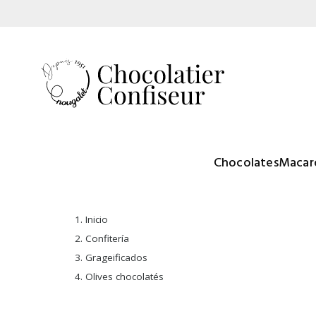
Chocolates
Macar
Inicio
Confitería
Grageificados
Olives chocolatés