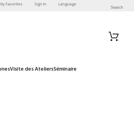
My Favorites
Sign In
Language
Search
iones
Visite des Ateliers
Séminaire