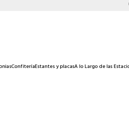
onias
Confitería
Estantes y placas
A lo Largo de las Estac