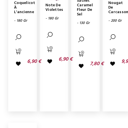
Sachet
Coquelicot
Nougat
Note De
Caramel
À
De
Violettes
Fleur De
L'ancienne
Carcasso
Sel
- 180 Gr
- 180 Gr
- 200 Gr
- 130 Gr
6,90 €
6,90 €
9,
7,80 €