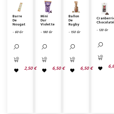
Barre
Mini
Ballon
Cranberri
De
Dur
De
Chocolaté
Nougat
Violette
Rugby
- 120 Gr
- 60 Gr
- 180 Gr
- 150 Gr
6,
2,50 €
6,50 €
6,50 €