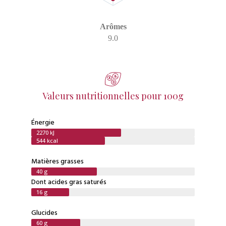
Arômes
9.0
Valeurs nutritionnelles pour 100g
Énergie
2270 kJ
544 kcal
Matières grasses
40 g
Dont acides gras saturés
16 g
Glucides
60 g