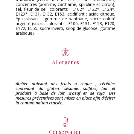
concentrés (pomme, carthame, spiruline et citron),
sel, fleur de sel, colorants : E102*, E122*, E124*,
E129*, E131, E132, E153, acidifiant : acide citrique,
épaississant : gomme de xanthane, sucre coloré
argenté (sucre, colorants : E100, E131, E153, E170,
E172, E555, sucre inverti, sirop de glucose, gomme
arabique).
Allergènes
Atelier utilisant des fruits à coque , céréales
contenant du gluten, sésame, sulfites, lait et
produits à base de lait, d'oeuf et de soja. Des
mesures préventives sont mises en place afin d'éviter
la contamination croisée.
Conservation