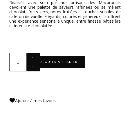
Réalisés avec soin par nos artisans, les Macaronias
dévoilent une palette de saveurs raffinées où se mêlent
chocolat, fruits secs, notes fruitées et touches subtiles de
café ou de vanille. Élégants, colorés et généreux, ils offrent
une expérience sensorielle unique, entre finesse pâtissière
et intensité chocolatée.
+
AJOUTER AU PANIER
-
Ajouter à mes favoris