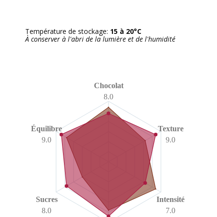
Température de stockage:
15 à 20°C
À conserver à l'abri de la lumière et de l'humidité
Chocolat
8.0
Équilibre
Texture
9.0
9.0
Sucres
Intensité
8.0
7.0