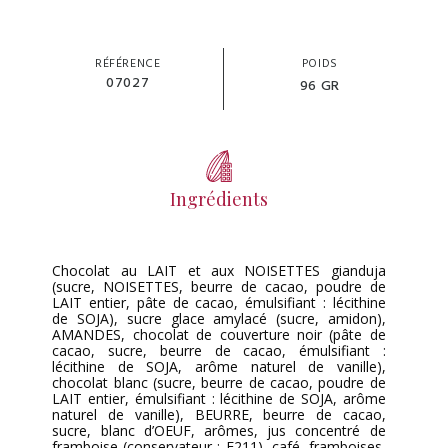
RÉFÉRENCE
POIDS
07027
96 GR
Ingrédients
Chocolat au LAIT et aux NOISETTES gianduja
(sucre, NOISETTES, beurre de cacao, poudre de
LAIT entier, pâte de cacao, émulsifiant : lécithine
de SOJA), sucre glace amylacé (sucre, amidon),
AMANDES, chocolat de couverture noir (pâte de
cacao, sucre, beurre de cacao, émulsifiant :
lécithine de SOJA, arôme naturel de vanille),
chocolat blanc (sucre, beurre de cacao, poudre de
LAIT entier, émulsifiant : lécithine de SOJA, arôme
naturel de vanille), BEURRE, beurre de cacao,
sucre, blanc d’OEUF, arômes, jus concentré de
framboise (conservateur : E211), café, framboises,