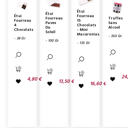
Étui
Étui
Étui
Fourreau
Fourreau
Truffes
Fourreau
15
Paves
Sans
4
Chocolats
Du
Alcool
Chocolats
- Mini
Soleil
Macaronias
- 350 Gr
- 38 Gr
- 100 Gr
- 135 Gr
24
4,80 €
13,50 €
16,60 €