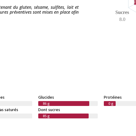
tenant du gluten, sésame, sulfites, lait et
sures préventives sont mises en place afin
Sucres
8.0
ses
Glucides
Protéines
86 g
0 g
as saturés
Dont sucres
85 g