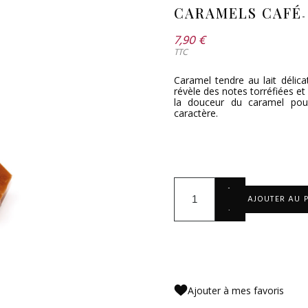
CARAMELS CAFÉ
-
7,90 €
TTC
Caramel tendre au lait délic
révèle des notes torréfiées e
la douceur du caramel pou
caractère.
+
AJOUTER AU 
-
Ajouter à mes favoris