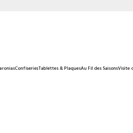
aronias
Confiseries
Tablettes & Plaques
Au Fil des Saisons
Visite 