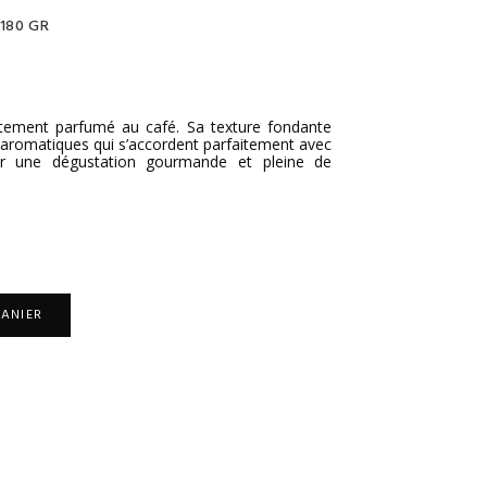
 180 GR
atement parfumé au café. Sa texture fondante
t aromatiques qui s’accordent parfaitement avec
r une dégustation gourmande et pleine de
PANIER