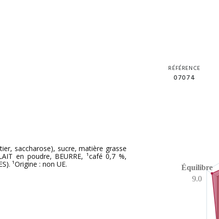
RÉFÉRENCE
07074
tier, saccharose), sucre, matière grasse
 LAIT en poudre, BEURRE, ¹café 0,7 %,
S). ¹Origine : non UE.
Équilibre
9.0