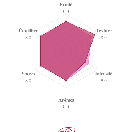
Fruité
6.0
Équilibre
Texture
8.0
9.0
Sucres
Intensité
8.0
8.0
Arômes
8.0