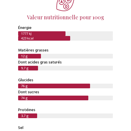
Valeur nutritionnelle pour 100g
Énergie
1777 kJ
423 kcal
Matières grasses
12 g
Dont acides gras saturés
9,7 g
Glucides
76 g
Dont sucres
74 g
Protéines
3,7 g
Sel