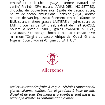
émulsifiant : lécithine (SOJA), arôme naturel de
vanille),Praliné 45% (sucre, AMANDES, NOISETTES),
chocolat de couverture noir (°pâte de cacao, sucre,
beurre de cacao, émulsifiant : lécithine (SOJA), arôme
naturel de vanille), biscuit finement émietté (farine de
BLE, sucre, matière grasse LAITIERE anhydre, sucre du
LAIT, protéines de LAIT, sel, extrait de malt (ORGE),
poudre à lever : E500ii), grains d'AMANDES 1,7%,
▪BEURRE. *Enrobage chocolat au lait : cacao 35%
minimum °Origine du cacao: Afrique de l'Ouest (Ghana,
Nigeria, Côte d'Ivoire) ▪Origine du LAIT: UE"
Allergènes
Atelier utilisant des fruits à coque , céréales contenant du
gluten, sésame, sulfites, lait et produits à base de lait,
d'oeuf et de soja. Des mesures préventives sont mises en
place afin d'éviter la contamination croisée.