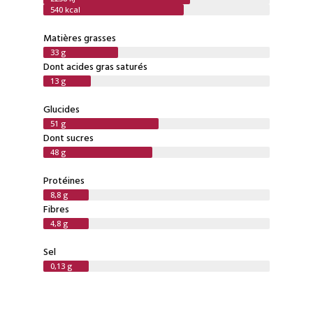
540 kcal
Matières grasses
33 g
Dont acides gras saturés
13 g
Glucides
51 g
Dont sucres
48 g
Protéines
8,8 g
Fibres
4,8 g
Sel
0,13 g