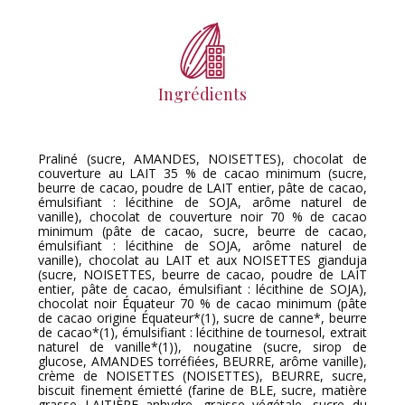
Ingrédients
Praliné (sucre, AMANDES, NOISETTES), chocolat de
couverture au LAIT 35 % de cacao minimum (sucre,
beurre de cacao, poudre de LAIT entier, pâte de cacao,
émulsifiant : lécithine de SOJA, arôme naturel de
vanille), chocolat de couverture noir 70 % de cacao
minimum (pâte de cacao, sucre, beurre de cacao,
émulsifiant : lécithine de SOJA, arôme naturel de
vanille), chocolat au LAIT et aux NOISETTES gianduja
(sucre, NOISETTES, beurre de cacao, poudre de LAIT
entier, pâte de cacao, émulsifiant : lécithine de SOJA),
chocolat noir Équateur 70 % de cacao minimum (pâte
de cacao origine Équateur*(1), sucre de canne*, beurre
de cacao*(1), émulsifiant : lécithine de tournesol, extrait
naturel de vanille*(1)), nougatine (sucre, sirop de
glucose, AMANDES torréfiées, BEURRE, arôme vanille),
crème de NOISETTES (NOISETTES), BEURRE, sucre,
biscuit finement émietté (farine de BLE, sucre, matière
grasse LAITIÈRE anhydre, graisse végétale, sucre du