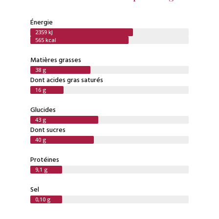
Énergie
2359 kJ
565 kcal
Matières grasses
38 g
Dont acides gras saturés
16 g
Glucides
43 g
Dont sucres
40 g
Protéines
9,1 g
Sel
0,10 g