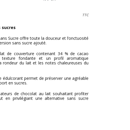
TTC
s sucres
ans Sucre offre toute la douceur et l’onctuosité
ersion sans sucre ajouté.
colat de couverture contenant 34 % de cacao
 texture fondante et un profil aromatique
la rondeur du lait et les notes chaleureuses du
me édulcorant permet de préserver une agréable
port en sucres.
ateurs de chocolat au lait souhaitant profiter
 en privilégiant une alternative sans sucre