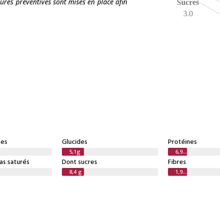
sures préventives sont mises en place afin
Sucres
3.0
ses
Glucides
Protéines
5,1g
6,9 g
as saturés
Dont sucres
Fibres
8,4 g
1,9 g