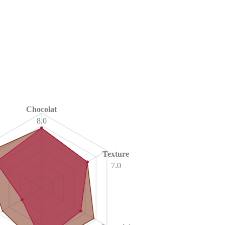
Chocolat
8.0
Texture
7.0