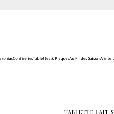
aronias
Confiseries
Tablettes & Plaques
Au Fil des Saisons
Visite 
TABLETTE LAIT 