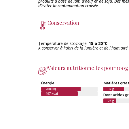
produits à base de lait, d'oeuf et de soja. Des me
d'éviter la contamination croisée.
Conservation
Température de stockage:
15 à 20°C
À conserver à l'abri de la lumière et de l'humidité
Valeurs nutritionnelles pour 100g
Énergie
Matières gras
2080 kJ
37 g
497 kcal
Dont acides gr
23 g