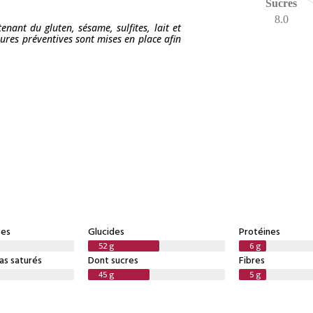
Sucres
8.0
tenant du gluten, sésame, sulfites, lait et
sures préventives sont mises en place afin
ses
Glucides
Protéines
52 g
6 g
as saturés
Dont sucres
Fibres
45 g
5 g