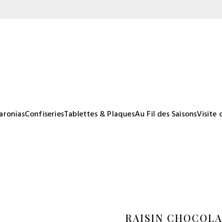
aronias
Confiseries
Tablettes & Plaques
Au Fil des Saisons
Visite 
RAISIN CHOCOL