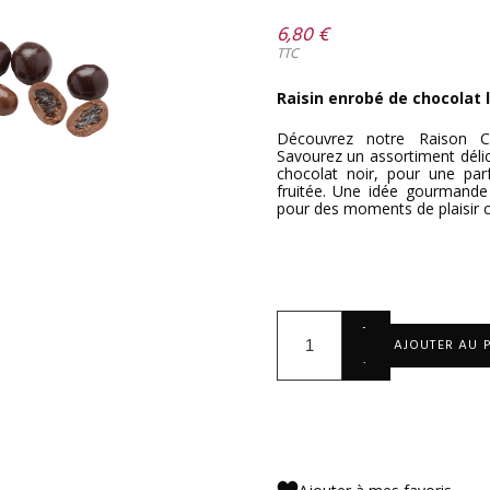
6,80 €
TTC
Raisin enrobé de chocolat l
Découvrez notre Raison C
Savourez un assortiment délic
chocolat noir, pour une parf
fruitée. Une idée gourmande
pour des moments de plaisir 
+
AJOUTER AU 
-