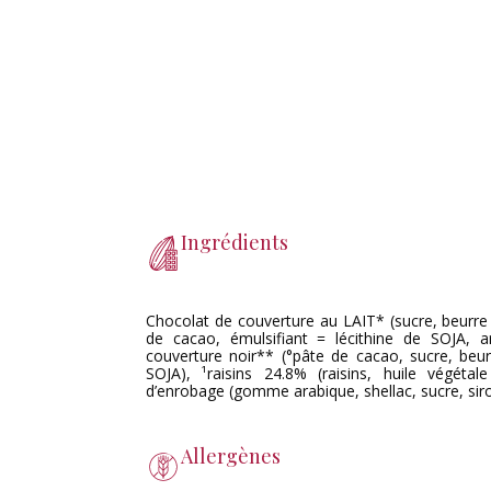
Ingrédients
Chocolat de couverture au LAIT* (sucre, beurre
de cacao, émulsifiant = lécithine de SOJA, a
couverture noir** (°pâte de cacao, sucre, beur
SOJA), ¹raisins 24.8% (raisins, huile végét
d’enrobage (gomme arabique, shellac, sucre, sir
Allergènes