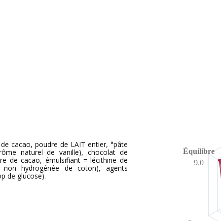
 de cacao, poudre de LAIT entier, °pâte
Équilibre
rôme naturel de vanille), chocolat de
re de cacao, émulsifiant = lécithine de
9.0
ale non hydrogénée de coton), agents
op de glucose).