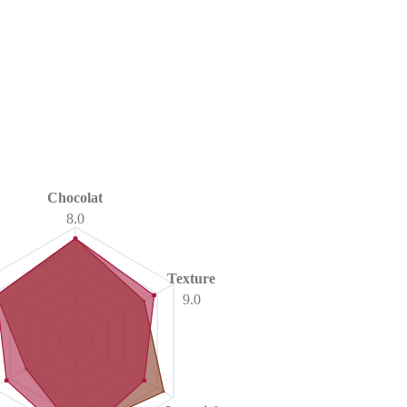
Chocolat
8.0
Texture
9.0