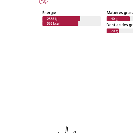
Énergie
Matières gras
2358 kJ
40 g
565 kcal
Dont acides gr
20 g