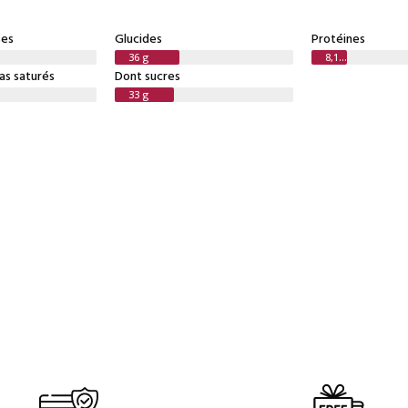
ses
Glucides
Protéines
36 g
8,1 g
as saturés
Dont sucres
33 g