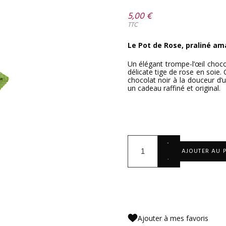
5,00 €
TTC
Le Pot de Rose, praliné am
Un élégant trompe-l’œil choc
délicate tige de rose en soie.
chocolat noir à la douceur d
un cadeau raffiné et original.
+
AJOUTER AU 
-
Ajouter à mes favoris