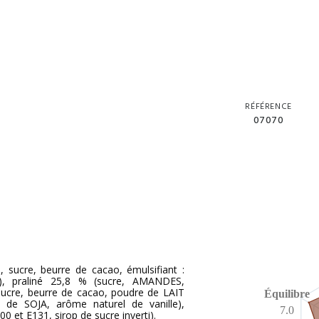
RÉFÉRENCE
07070
 sucre, beurre de cacao, émulsifiant :
e), praliné 25,8 % (sucre, AMANDES,
ucre, beurre de cacao, poudre de LAIT
Équilibre
ne de SOJA, arôme naturel de vanille),
7.0
0 et E131, sirop de sucre inverti).