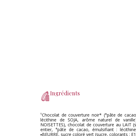
Ingrédients
¹Chocolat de couverture noir* (°pâte de cacao,
lécithine de SOJA, arôme naturel de vanill
NOISETTES), chocolat de couverture au LAIT (s
entier, °pâte de cacao, émulsifiant : lécithi
▪BEURRE, sucre coloré vert (sucre, colorants : E10