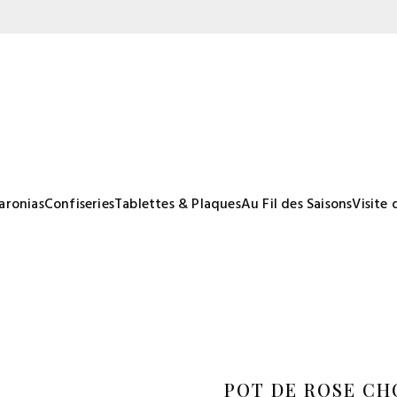
aronias
Confiseries
Tablettes & Plaques
Au Fil des Saisons
Visite 
POT DE ROSE C