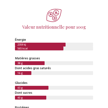
Valeur nutritionnelle pour 100g
Énergie
2359 kJ
565 kcal
Matières grasses
38 g
Dont acides gras saturés
16 g
Glucides
43 g
Dont sucres
40 g
Protéines