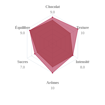
Chocolat
9.0
Équilibre
Texture
9.0
10
Sucres
Intensité
7.0
8.0
Arômes
10