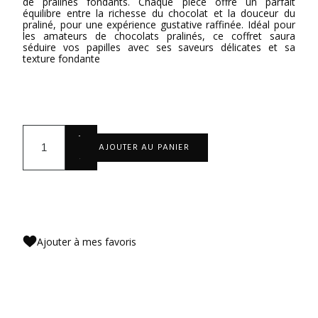
de pralinés fondants. Chaque pièce offre un parfait
équilibre entre la richesse du chocolat et la douceur du
praliné, pour une expérience gustative raffinée. Idéal pour
les amateurs de chocolats pralinés, ce coffret saura
séduire vos papilles avec ses saveurs délicates et sa
texture fondante
+
AJOUTER AU PANIER
-
Ajouter à mes favoris