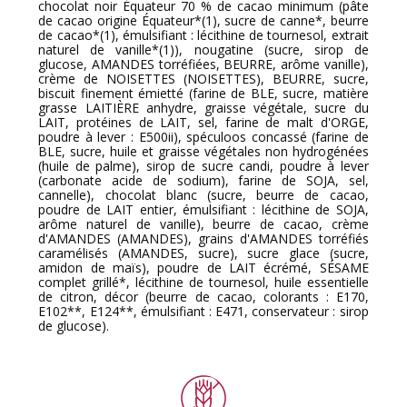
chocolat noir Équateur 70 % de cacao minimum (pâte
de cacao origine Équateur*(1), sucre de canne*, beurre
de cacao*(1), émulsifiant : lécithine de tournesol, extrait
naturel de vanille*(1)), nougatine (sucre, sirop de
glucose, AMANDES torréfiées, BEURRE, arôme vanille),
crème de NOISETTES (NOISETTES), BEURRE, sucre,
biscuit finement émietté (farine de BLE, sucre, matière
grasse LAITIÈRE anhydre, graisse végétale, sucre du
LAIT, protéines de LAIT, sel, farine de malt d'ORGE,
poudre à lever : E500ii), spéculoos concassé (farine de
BLE, sucre, huile et graisse végétales non hydrogénées
(huile de palme), sirop de sucre candi, poudre à lever
(carbonate acide de sodium), farine de SOJA, sel,
cannelle), chocolat blanc (sucre, beurre de cacao,
poudre de LAIT entier, émulsifiant : lécithine de SOJA,
arôme naturel de vanille), beurre de cacao, crème
d'AMANDES (AMANDES), grains d'AMANDES torréfiés
caramélisés (AMANDES, sucre), sucre glace (sucre,
amidon de maïs), poudre de LAIT écrémé, SÉSAME
complet grillé*, lécithine de tournesol, huile essentielle
de citron, décor (beurre de cacao, colorants : E170,
E102**, E124**, émulsifiant : E471, conservateur : sirop
de glucose).