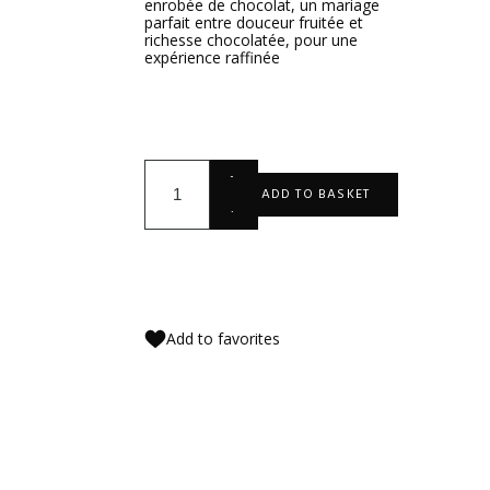
enrobée de chocolat, un mariage
parfait entre douceur fruitée et
richesse chocolatée, pour une
expérience raffinée
+
ADD TO BASKET
-
Add to favorites